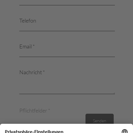
Ihr Les Quatre
Saisons Catering
Telefon
Team
Email *
Nachricht *
Pflichtfelder *
Senden